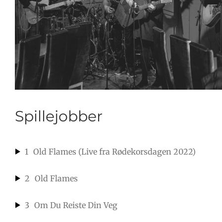
Vefald Band
GDPR
SØK
ETTER:
Spillejobber
1
Old Flames (Live fra Rødekorsdagen 2022)
2
Old Flames
3
Om Du Reiste Din Veg