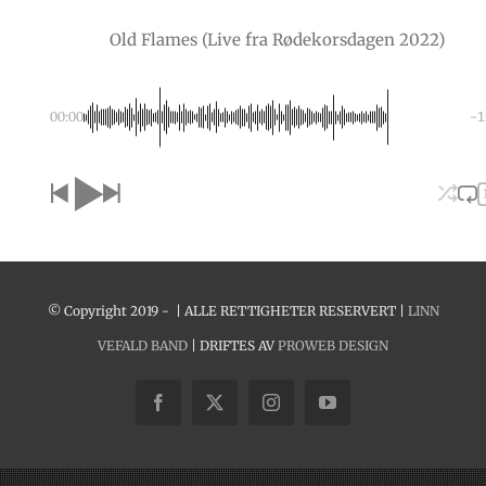
Old Flames (Live fra Rødekorsdagen 2022)
00:00
-1
© Copyright 2019 -
| ALLE RETTIGHETER RESERVERT |
LINN
VEFALD BAND
| DRIFTES AV
PROWEB DESIGN
Facebook
X
Instagram
YouTube