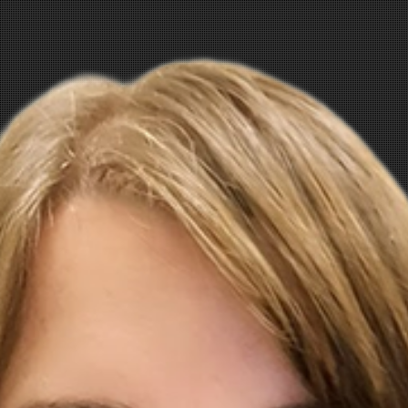
Vefald Band
GDPR
SØK
ETTER: