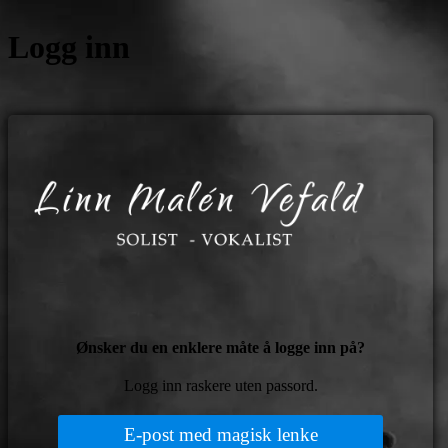
Logg inn
https:
Ønsker du en enklere måte å logge inn på?
Logg inn raskere uten passord.
E-post med magisk lenke