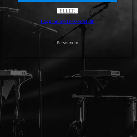
ELLER
Logg inn med passordet ditt
Personvern